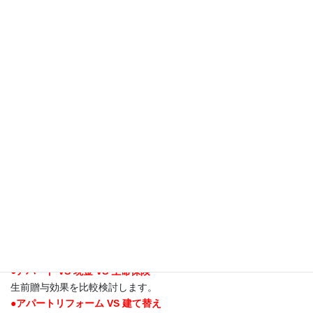
現況調査、お客様の資産状況のヒアリングを行い、不動産の購
入・売却・賃貸借・有効活用等、その資産が持つ潜在的な可能性
について、
現実的に考えうる活用方法のそれぞれの効果を、シミ
ュレーションにて比較検討します。診断結果は分かりやすくレポ
ートにまとめご提案します。
相続税対策について
どんな相続税対策を行えば効果的なのか。まずは、ご自身の持っ
ている資産とその状況を洗い出し、その上で、どの部分を改善す
ればより効果的なのかを考えていきます。
●法定相続 VS 最適分配比率相続
どのような財産配分が最適か？
比較検討します。
●アパート VS 現金 VS 生命保険
生前贈与効果を比較検討します。
●アパートリフォーム VS 建て替え